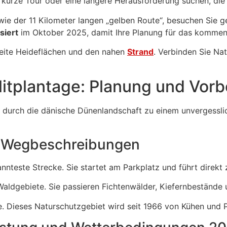
e kurze Tour oder eine längere Herausforderung suchen, die 
 wie der 11 Kilometer langen „gelben Route“, besuchen Sie 
siert
im Oktober 2025, damit Ihre Planung für das kommend
eite Heideflächen und den nahen
Strand
. Verbinden Sie Na
itplantage: Planung und Vorb
r durch die dänische Dünenlandschaft zu einem unvergessli
d Wegbeschreibungen
kannteste Strecke. Sie startet am Parkplatz und führt dire
aldgebiete. Sie passieren Fichtenwälder, Kiefernbestände
e. Dieses Naturschutzgebiet wird seit 1966 von Kühen und 