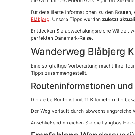
die Qualität des Erlebnisses. Egal, ob Sie ein
Für detaillierte Informationen zu den Routen,
Blåbjerg
. Unsere Tipps wurden
zuletzt aktuali
Entdecken Sie abwechslungsreiche Wälder, w
perfekten Dänemark-Reise.
Wanderweg Blåbjerg Kl
Eine sorgfältige Vorbereitung macht Ihre Tou
Tipps zusammengestellt.
Routeninformationen un
Die gelbe Route ist mit 11 Kilometern die be
Der Weg verläuft durch abwechslungsreiche W
Anschließend erreichen Sie die Lyngbos Heid