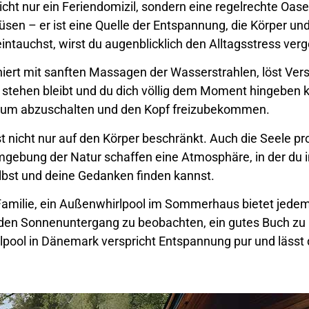
ht nur ein Feriendomizil, sondern eine regelrechte Oase
sen – er ist eine Quelle der Entspannung, die Körper un
ntauchst, wirst du augenblicklich den Alltagsstress ver
ert mit sanften Massagen der Wasserstrahlen, löst Ve
eit stehen bleibt und du dich völlig dem Moment hingeben 
t, um abzuschalten und den Kopf freizubekommen.
nicht nur auf den Körper beschränkt. Auch die Seele prof
Umgebung der Natur schaffen eine Atmosphäre, in der du 
selbst und deine Gedanken finden kannst.
r Familie, ein Außenwhirlpool im Sommerhaus bietet jedem
m den Sonnenuntergang zu beobachten, ein gutes Buch zu 
pool in Dänemark verspricht Entspannung pur und lässt