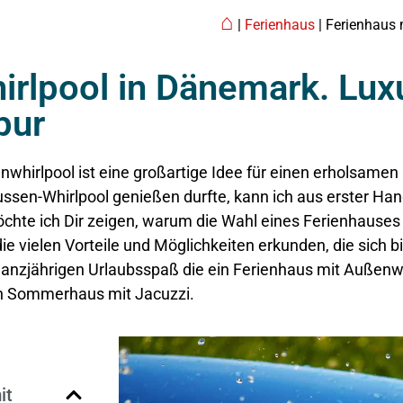
⌂
|
Ferienhaus
| Ferienhaus
rlpool in Dänemark. Lux
pur
whirlpool ist eine großartige Idee für einen erholsamen 
ussen-Whirlpool genießen durfte, kann ich aus erster Han
möchte ich Dir zeigen, warum die Wahl eines Ferienhauses
ie vielen Vorteile und Möglichkeiten erkunden, die sich b
anzjährigen Urlaubsspaß die ein Ferienhaus mit
Außenwh
hen Sommerhaus mit Jacuzzi.
it