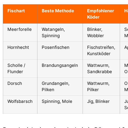
Fischart
Beste Methode
Empfohlener
H
Köder
Meerforelle
Watangeln,
Blinker,
S
Spinning
Wobbler
M
Hornhecht
Posenfischen
Fischstreifen,
A
Kunstköder
Scholle /
Brandungsangeln
Wattwurm,
M
Flunder
Sandkrabbe
O
Dorsch
Grundangeln,
Wattwurm,
O
Pilken
Pilker
M
Wolfsbarsch
Spinning, Mole
Jig, Blinker
Ju
S