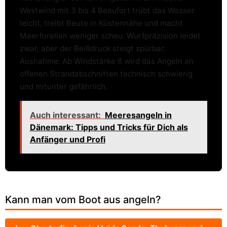
Westwind mit 3 bis 4 Beaufort trübt das Wasser
leicht, treibt Beute in Küstennähe und macht
Meerforellen weniger scheu. Wurfpräzision leidet
zwar, aber der Beißdruck steigt spürbar.
Ausnahme: Ab Windstärke 6 wird das Angeln an
offenen Strandabschnitten technisch schwierig
und mitunter gefährlich.
Auch interessant:
Meeresangeln in
Dänemark: Tipps und Tricks für Dich als
Anfänger und Profi
Kann man vom Boot aus angeln?