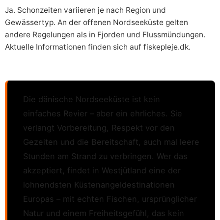
Ja. Schonzeiten variieren je nach Region und
Gewässertyp. An der offenen Nordseeküste gelten
andere Regelungen als in Fjorden und Flussmündungen.
Aktuelle Informationen finden sich auf fiskepleje.dk.
Die dänische Nordseeküste ist kein
einfaches Revier – aber ein ehrliches. Sie
verlangt Vorbereitung, Respekt vor den
Gezeiten und die Bereitschaft, auch mal leere
Stunden am Strand zu verbringen. Wer das
akzeptiert, findet in Westjütland eine der
lohnendsten Küstenangeldestinationen
Europas – mit echten Fischen, ursprünglicher
Natur und einem Freiheitsgefühl, das kein