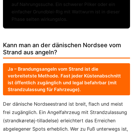
auf Nahrungssuche. Ein schwerer Pilker oder ein
einfacher Grundblei-Rig mit Wattwurm ist in dieser
Phase selten wirkungslos.
Kann man an der dänischen Nordsee vom
Strand aus angeln?
Ja – Brandungsangeln vom Strand ist die
verbreitetste Methode. Fast jeder Küstenabschnitt
ist öffentlich zugänglich und legal befahrbar (mit
Strandzulassung für Fahrzeuge).
Der dänische Nordseestrand ist breit, flach und meist
frei zugänglich. Ein Angelfahrzeug mit Strandzulassung
(strandkøretøj-tilladelse) erleichtert das Erreichen
abgelegener Spots erheblich. Wer zu Fuß unterwegs ist,