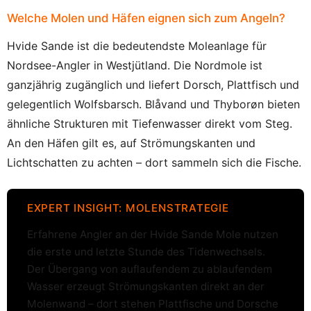
Welche Molen und Häfen eignen sich zum Angeln?
Hvide Sande ist die bedeutendste Moleanlage für
Nordsee-Angler in Westjütland. Die Nordmole ist
ganzjährig zugänglich und liefert Dorsch, Plattfisch und
gelegentlich Wolfsbarsch. Blåvand und Thyborøn bieten
ähnliche Strukturen mit Tiefenwasser direkt vom Steg.
An den Häfen gilt es, auf Strömungskanten und
Lichtschatten zu achten – dort sammeln sich die Fische.
EXPERT INSIGHT: MOLENSTRATEGIE
Erfahrene Angler an der Hvide Sande Mole nutzen
die erste und letzte Stunde des Tidenwechsels.
Der Übergang von auflaufendem zu ablaufendem
Wasser erzeugt Strömungskanten direkt an der
Molenwand – dort stehen Plattfische und Dorsche