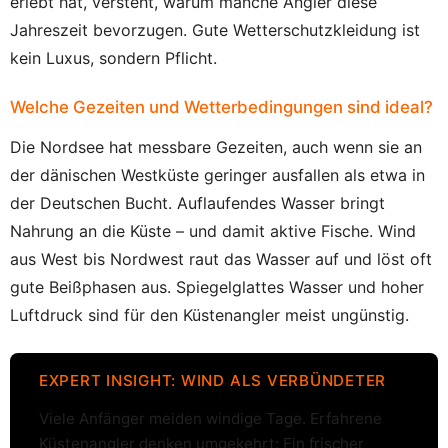
erlebt hat, versteht, warum manche Angler diese
Jahreszeit bevorzugen. Gute Wetterschutzkleidung ist
kein Luxus, sondern Pflicht.
Welche Gezeiten und Wetterbedingungen sind ideal?
Die Nordsee hat messbare Gezeiten, auch wenn sie an
der dänischen Westküste geringer ausfallen als etwa in
der Deutschen Bucht. Auflaufendes Wasser bringt
Nahrung an die Küste – und damit aktive Fische. Wind
aus West bis Nordwest raut das Wasser auf und löst oft
gute Beißphasen aus. Spiegelglattes Wasser und hoher
Luftdruck sind für den Küstenangler meist ungünstig.
EXPERT INSIGHT: WIND ALS VERBÜNDETER
Viele Anfänger meiden windige Tage. Erfahrene
Küstenangler denken umgekehrt: Ein frischer