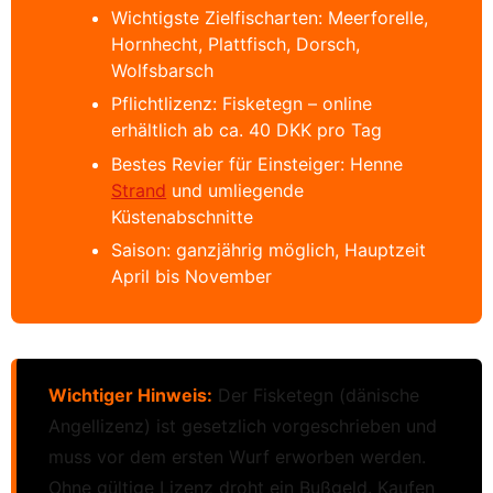
Wichtigste Zielfischarten: Meerforelle,
Hornhecht, Plattfisch, Dorsch,
Wolfsbarsch
Pflichtlizenz: Fisketegn – online
erhältlich ab ca. 40 DKK pro Tag
Bestes Revier für Einsteiger: Henne
Strand
und umliegende
Küstenabschnitte
Saison: ganzjährig möglich, Hauptzeit
April bis November
Wichtiger Hinweis:
Der Fisketegn (dänische
Angellizenz) ist gesetzlich vorgeschrieben und
muss vor dem ersten Wurf erworben werden.
Ohne gültige Lizenz droht ein Bußgeld. Kaufen