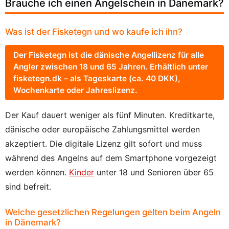
Brauche ich einen Angelschein in Dänemark?
Was ist der Fisketegn und wo kaufe ich ihn?
Der Fisketegn ist die dänische Angellizenz für alle
Angler zwischen 18 und 65 Jahren. Erhältlich unter
fisketegn.dk – als Tageskarte (ca. 40 DKK),
Wochenkarte oder Jahreslizenz.
Der Kauf dauert weniger als fünf Minuten. Kreditkarte,
dänische oder europäische Zahlungsmittel werden
akzeptiert. Die digitale Lizenz gilt sofort und muss
während des Angelns auf dem Smartphone vorgezeigt
werden können.
Kinder
unter 18 und Senioren über 65
sind befreit.
Welche gesetzlichen Regelungen gelten beim Angeln
in Dänemark?