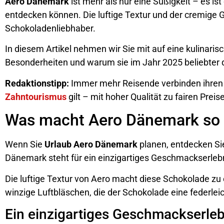
Aero Dänemark
ist mehr als nur eine Süßigkeit – es is
entdecken können. Die luftige Textur und der cremig
Schokoladenliebhaber.
In diesem Artikel nehmen wir Sie mit auf eine kulinaris
Besonderheiten und warum sie im Jahr 2025 beliebter de
Redaktionstipp:
Immer mehr Reisende verbinden ihren 
Zahntourismus
gilt – mit hoher Qualität zu fairen Preis
Was macht Aero Dänemark so
Wenn Sie
Urlaub Aero Dänemark
planen, entdecken Si
Dänemark steht für ein einzigartiges Geschmackserleb
Die luftige Textur von Aero macht diese Schokolade z
winzige Luftbläschen, die der Schokolade eine federlei
Ein einzigartiges Geschmackserleb