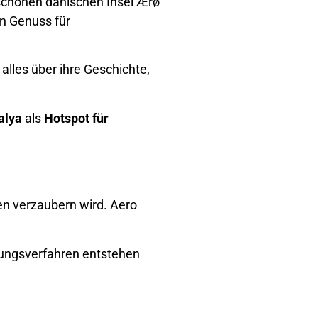
erschönen dänischen Insel Ærø
n Genuss für
 alles über ihre Geschichte,
alya
als
Hotspot für
en verzaubern wird. Aero
lungsverfahren entstehen