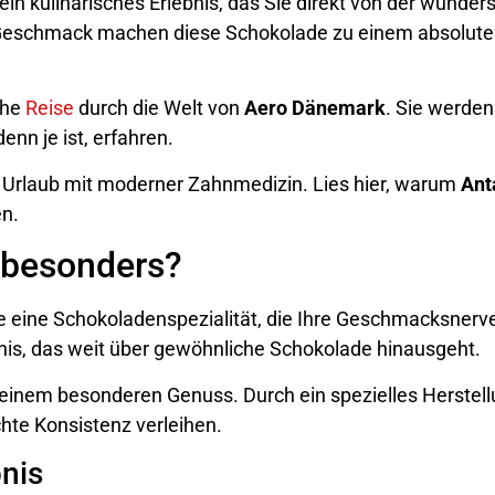
t ein kulinarisches Erlebnis, das Sie direkt von der wund
e Geschmack machen diese Schokolade zu einem absolute
che
Reise
durch die Welt von
Aero Dänemark
. Sie werden
nn je ist, erfahren.
Urlaub mit moderner Zahnmedizin. Lies hier, warum
Ant
en.
 besonders?
e eine Schokoladenspezialität, die Ihre Geschmacksnerv
nis, das weit über gewöhnliche Schokolade hinausgeht.
u einem besonderen Genuss. Durch ein spezielles Herstel
chte Konsistenz verleihen.
nis