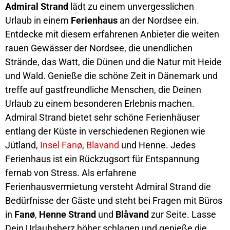
Admiral Strand
lädt zu einem unvergesslichen
Urlaub
in einem
Ferienhaus
an der Nordsee ein.
Entdecke mit diesem erfahrenen Anbieter die weiten
rauen Gewässer der
Nordsee
, die unendlichen
Strände, das Watt, die Dünen und die Natur mit Heide
und Wald. Genieße die schöne Zeit in
Dänemark
und
treffe auf gastfreundliche Menschen, die Deinen
Urlaub zu einem besonderen Erlebnis machen.
Admiral Strand bietet sehr schöne Ferienhäuser
entlang der Küste in verschiedenen Regionen wie
Jütland,
Insel Fanø
,
Blavand
und Henne. Jedes
Ferienhaus ist ein Rückzugsort für Entspannung
fernab von Stress. Als erfahrene
Ferienhausvermietung versteht Admiral Strand die
Bedürfnisse der Gäste und steht bei Fragen mit Büros
in
Fanø
,
Henne Strand
und
Blåvand
zur Seite. Lasse
Dein Urlaubsherz höher schlagen und genieße die